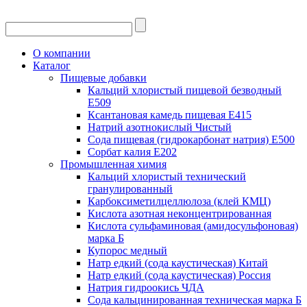
О компании
Каталог
Пищевые добавки
Кальций хлористый пищевой безводный
Е509
Ксантановая камедь пищевая Е415
Натрий азотнокислый Чистый
Сода пищевая (гидрокарбонат натрия) Е500
Сорбат калия Е202
Промышленная химия
Кальций хлористый технический
гранулированный
Карбоксиметилцеллюлоза (клей КМЦ)
Кислота азотная неконцентрированная
Кислота сульфаминовая (амидосульфоновая)
марка Б
Купорос медный
Натр едкий (сода каустическая) Китай
Натр едкий (сода каустическая) Россия
Натрия гидроокись ЧДА
Сода кальцинированная техническая марка Б