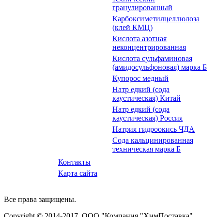
гранулированный
Карбоксиметилцеллюлоза
(клей КМЦ)
Кислота азотная
неконцентрированная
Кислота сульфаминовая
(амидосульфоновая) марка Б
Купорос медный
Натр едкий (сода
каустическая) Китай
Натр едкий (сода
каустическая) Россия
Натрия гидроокись ЧДА
Сода кальцинированная
техническая марка Б
Контакты
Карта сайта
Все права защищены.
Copyright © 2014-2017. ООО "Компания "ХимПоставка".