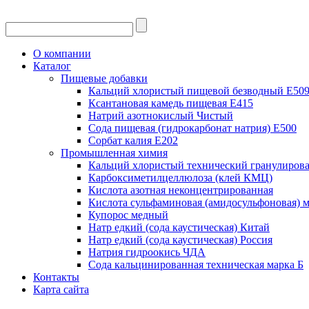
О компании
Каталог
Пищевые добавки
Кальций хлористый пищевой безводный Е50
Ксантановая камедь пищевая Е415
Натрий азотнокислый Чистый
Сода пищевая (гидрокарбонат натрия) Е500
Сорбат калия Е202
Промышленная химия
Кальций хлористый технический гранулиров
Карбоксиметилцеллюлоза (клей КМЦ)
Кислота азотная неконцентрированная
Кислота сульфаминовая (амидосульфоновая) м
Купорос медный
Натр едкий (сода каустическая) Китай
Натр едкий (сода каустическая) Россия
Натрия гидроокись ЧДА
Сода кальцинированная техническая марка Б
Контакты
Карта сайта