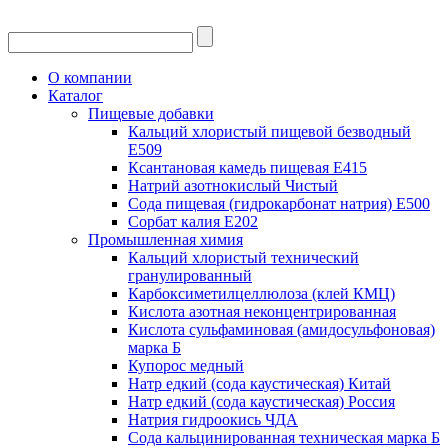
О компании
Каталог
Пищевые добавки
Кальций хлористый пищевой безводный
Е509
Ксантановая камедь пищевая Е415
Натрий азотнокислый Чистый
Сода пищевая (гидрокарбонат натрия) Е500
Сорбат калия Е202
Промышленная химия
Кальций хлористый технический
гранулированный
Карбоксиметилцеллюлоза (клей КМЦ)
Кислота азотная неконцентрированная
Кислота сульфаминовая (амидосульфоновая)
марка Б
Купорос медный
Натр едкий (сода каустическая) Китай
Натр едкий (сода каустическая) Россия
Натрия гидроокись ЧДА
Сода кальцинированная техническая марка Б