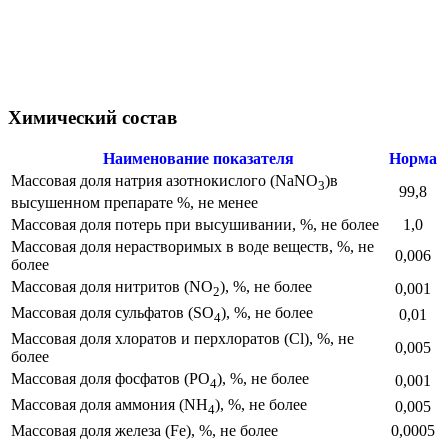
Химический состав
Наименование показателя
Норма
Массовая доля натрия азотнокислого (NaNO
)в
3
99,8
высушенном препарате %, не менее
Массовая доля потерь при высушивании, %, не более
1,0
Массовая доля нерастворимых в воде веществ, %, не
0,006
более
Массовая доля нитритов (NO
), %, не более
0,001
2
Массовая доля сульфатов (SO
), %, не более
0,01
4
Массовая доля хлоратов и перхлоратов (Cl), %, не
0,005
более
Массовая доля фосфатов (PO
), %, не более
0,001
4
Массовая доля аммония (NH
), %, не более
0,005
4
Массовая доля железа (Fe), %, не более
0,0005