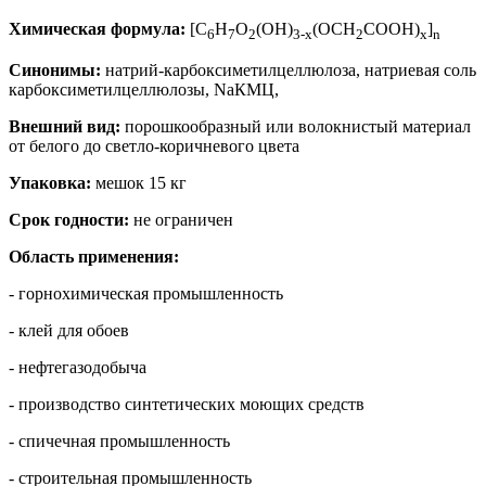
Химическая формула:
[C
H
О
(OH)
(OCH
COOН)
]
6
7
2
3-х
2
x
n
Синонимы:
натрий-карбоксиметилцеллюлоза, натриевая соль
карбоксиметилцеллюлозы, NaКМЦ,
Внешний вид:
порошкообразный или волокнистый материал
от белого до светло-коричневого цвета
Упаковка:
мешок 15 кг
Срок годности:
не ограничен
Область применения:
- горнохимическая промышленность
- клей для обоев
- нефтегазодобыча
- производство синтетических моющих средств
- спичечная промышленность
- строительная промышленность