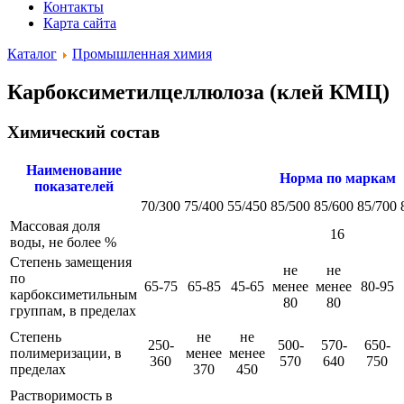
Контакты
Карта сайта
Каталог
Промышленная химия
Карбоксиметилцеллюлоза (клей КМЦ)
Химический состав
Наименование
Норма по маркам
показателей
70/300
75/400
55/450
85/500
85/600
85/700
Массовая доля
16
воды, не более %
Степень замещения
не
не
по
65-75
65-85
45-65
менее
менее
80-95
карбоксиметильным
80
80
группам, в пределах
Степень
не
не
250-
500-
570-
650-
полимеризации, в
менее
менее
360
570
640
750
пределах
370
450
Растворимость в