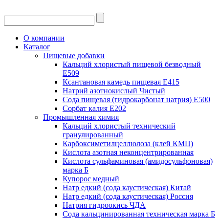
О компании
Каталог
Пищевые добавки
Кальций хлористый пищевой безводный
Е509
Ксантановая камедь пищевая Е415
Натрий азотнокислый Чистый
Сода пищевая (гидрокарбонат натрия) Е500
Сорбат калия Е202
Промышленная химия
Кальций хлористый технический
гранулированный
Карбоксиметилцеллюлоза (клей КМЦ)
Кислота азотная неконцентрированная
Кислота сульфаминовая (амидосульфоновая)
марка Б
Купорос медный
Натр едкий (сода каустическая) Китай
Натр едкий (сода каустическая) Россия
Натрия гидроокись ЧДА
Сода кальцинированная техническая марка Б