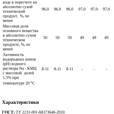
воде в пересчете на
абсолютно сухой
96,0
96,0
96,0
97,0
97,0
97,0
технический
продукт, %, не
менее
Массовая доля
основного вещества
в абсолютно сухом
50
50
50
49
49
49
техническом
продукте, %, не
менее
Активность
водородных ионов
(pH) водного
раствора Na - КМЦ
8-11
8-11
8-11
-
-
-
с массовой долей
1,5% при
о
температуре 20
С
Характеристики
ГОСТ:
ТУ 2231-001-68373646-2010