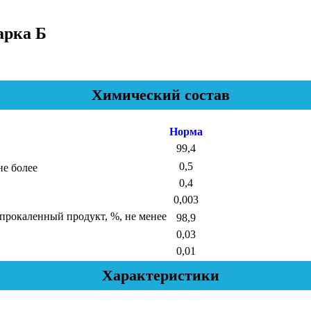
арка Б
Химический состав
Норма
99,4
0,5
не более
0,4
0,003
е прокаленный продукт, %, не менее
98,9
0,03
0,01
Характеристики