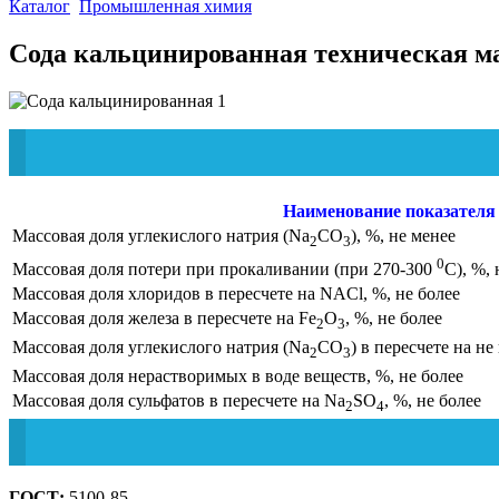
Каталог
Промышленная химия
Сода кальцинированная техническая м
Наименование показателя
Массовая доля углекислого натрия (Na
CO
), %, не менее
2
3
0
Массовая доля потери при прокаливании (при 270-300
С), %, 
Массовая доля хлоридов в пересчете на NACl, %, не более
Массовая доля железа в пересчете на Fe
O
, %, не более
2
3
Массовая доля углекислого натрия (Na
CO
) в пересчете на н
2
3
Массовая доля нерастворимых в воде веществ, %, не более
Массовая доля сульфатов в пересчете на Na
SO
, %, не более
2
4
ГОСТ:
5100-85