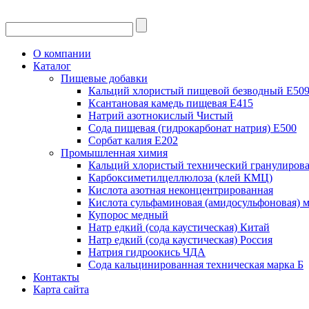
О компании
Каталог
Пищевые добавки
Кальций хлористый пищевой безводный Е50
Ксантановая камедь пищевая Е415
Натрий азотнокислый Чистый
Сода пищевая (гидрокарбонат натрия) Е500
Сорбат калия Е202
Промышленная химия
Кальций хлористый технический гранулиров
Карбоксиметилцеллюлоза (клей КМЦ)
Кислота азотная неконцентрированная
Кислота сульфаминовая (амидосульфоновая) м
Купорос медный
Натр едкий (сода каустическая) Китай
Натр едкий (сода каустическая) Россия
Натрия гидроокись ЧДА
Сода кальцинированная техническая марка Б
Контакты
Карта сайта